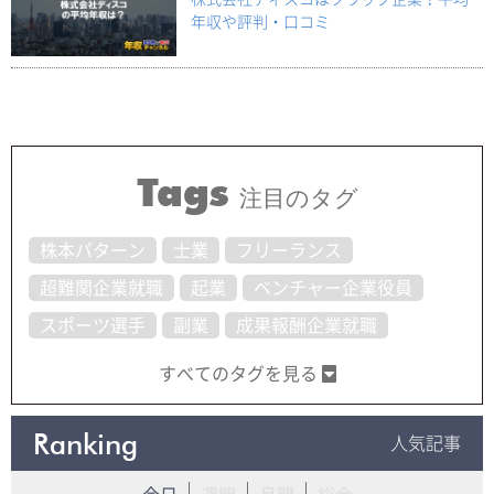
年収や評判・口コミ
Tags
注目のタグ
株本パターン
士業
フリーランス
超難関企業就職
起業
ベンチャー企業役員
スポーツ選手
副業
成果報酬企業就職
すべてのタグを見る
Ranking
人気記事