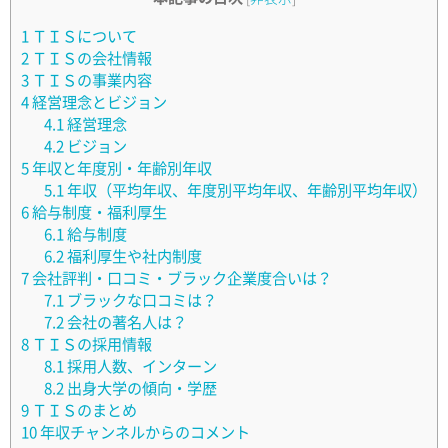
1
ＴＩＳについて
2
ＴＩＳの会社情報
3
ＴＩＳの事業内容
4
経営理念とビジョン
4.1
経営理念
4.2
ビジョン
5
年収と年度別・年齢別年収
5.1
年収（平均年収、年度別平均年収、年齢別平均年収）
6
給与制度・福利厚生
6.1
給与制度
6.2
福利厚生や社内制度
7
会社評判・口コミ・ブラック企業度合いは？
7.1
ブラックな口コミは？
7.2
会社の著名人は？
8
ＴＩＳの採用情報
8.1
採用人数、インターン
8.2
出身大学の傾向・学歴
9
ＴＩＳのまとめ
10
年収チャンネルからのコメント