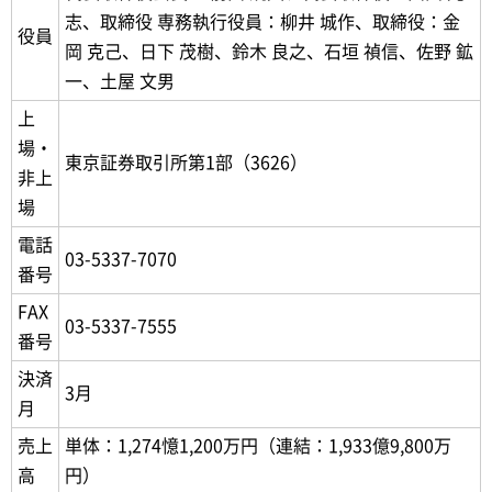
志、取締役 専務執行役員：柳井 城作、取締役：金
役員
岡 克己、日下 茂樹、鈴木 良之、石垣 禎信、佐野 鉱
一、土屋 文男
上
場・
東京証券取引所第1部（3626）
非上
場
電話
03-5337-7070
番号
FAX
03-5337-7555
番号
決済
3月
月
売上
単体：1,274憶1,200万円（連結：1,933億9,800万
高
円）