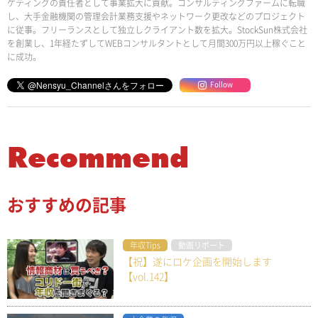
ケティングの責任者として事業拡大に貢献。コンサルティングファームに転職
し、大手金融機関の管理会計業務支援やネットワーク更改などのプロジェクト
に従事。フリーランスとして独立しクライアント数を拡大。StockSun株式会社
を創業し、1年経たずしてWEBコンサルタントとして月間300万円以上稼ぐこと
に成功。
Follow
Recommend
おすすめの記事
年収Tips
動画リポート
【祝】遂にロケ企画を開始します
【vol.142】