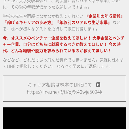
せっかく大学受験頑張って、高学歴と言われる大学を卒業したの
に、その後の年収が低かったら悲しいですよね。
学校の先生や両親はなかなか教えてくれない
『企業別の年収情報』
『稼げるキャリアの歩み方』『年収別のリアルな生活水準』
など
を、株本が様々なゲストを招待して徹底討論します。
今、オススメのベンチャー企業を教えてほしい！
大手企業とベンチ
ャー企業、自分はどちらに就職するべきか教えてほしい！
今の時
代、どんな経験や能力を求められているのか教えてほしい！
などなど、どれだけぶっ飛んだ質問でも構いません。気軽に株本ま
でLINEで相談してください。
なるべく早めにご返信します。
キャリア相談は株本のLINEにて
https://line.me/R/ti/p/%40wje5094k