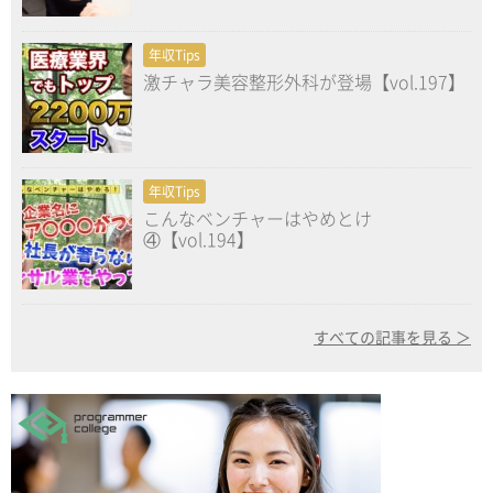
年収Tips
激チャラ美容整形外科が登場【vol.197】
年収Tips
こんなベンチャーはやめとけ
④【vol.194】
すべての記事を見る ＞