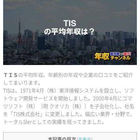
ＴＩＳ
の平均年収、年齢別の年収や企業の口コミをご紹介
してまいります。
TISは、1971年4月（株）東洋情報システムを設立し、ソフ
トウェア開発サービスを開始しました。2000年4月にコマ
ツソフト（株）（現 クオリカ（株））を子会社化し、社名
を「TIS株式会社」に変更しました。幅広い業界・分野で、
トータルSlerとしての実績を培ってきました。
本記事の目次
[
非表示
]