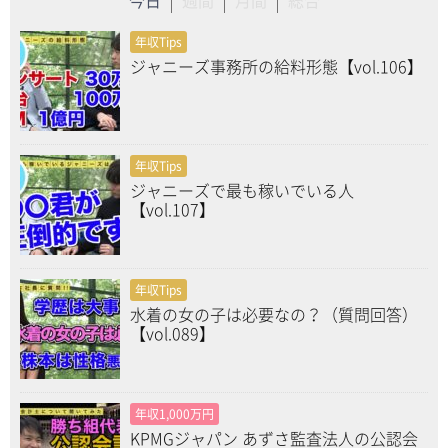
今日
週間
月間
総合
年収Tips
ジャニーズ事務所の給料形態【vol.106】
年収Tips
ジャニーズで最も稼いでいる人
【vol.107】
年収Tips
水着の女の子は必要なの？（質問回答）
【vol.089】
年収1,000万円
KPMGジャパン あずさ監査法人の公認会