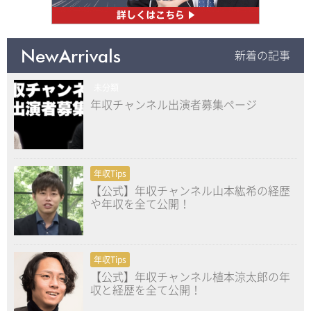
NewArrivals
新着の記事
未分類
年収チャンネル出演者募集ページ
年収Tips
【公式】年収チャンネル山本紘希の経歴
や年収を全て公開！
年収Tips
【公式】年収チャンネル植本涼太郎の年
収と経歴を全て公開！