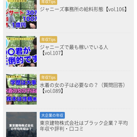
年収Tips
ジャニーズ事務所の給料形態【vol.106】
年収Tips
ジャニーズで最も稼いでいる人
【vol.107】
年収Tips
水着の女の子は必要なの？（質問回答）
【vol.089】
大企業の年収
東京建物株式会社はブラック企業？平均
年収や評判・口コミ