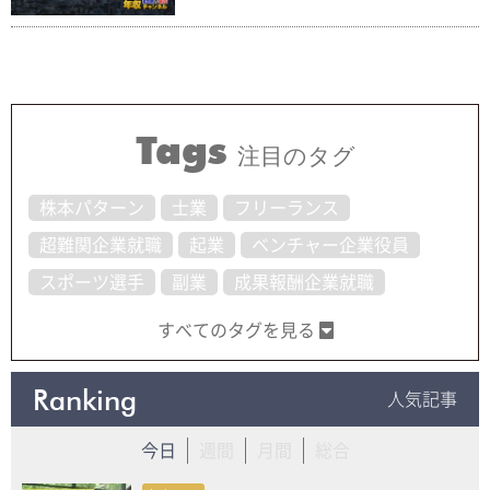
Tags
注目のタグ
株本パターン
士業
フリーランス
超難関企業就職
起業
ベンチャー企業役員
スポーツ選手
副業
成果報酬企業就職
すべてのタグを見る
Ranking
人気記事
今日
週間
月間
総合