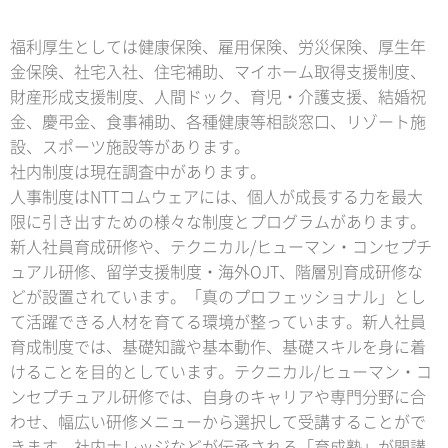
福利厚生としては健康保険、雇用保険、労災保険、厚生年
金保険、社宅入社、住宅補助、マイホーム取得支援制度、
財産形成支援制度、人間ドック、育児・介護支援、結婚祝
金、慶弔金、食事補助、各種健康等相談窓口、リゾート施
設、スポーツ施設等があります。
社内制度は現在調査中があります。
人事制度はNTTコムウェアには、個人が成長する力を最大
限に引き出すための様々な制度とプログラムがあります。
新人社員育成研修や、テクニカル/ヒューマン・コンセプチ
ュアル研修、留学支援制度・海外OJT、階層別育成研修な
どが設置されています。「真のプロフェッショナル」とし
て活躍できる人材を育てる環境が整っています。新人社員
育成制度では、基礎知識や基本動作、基礎スキルを身に着
けることを目的としています。テクニカル/ヒューマン・コ
ンセプチュアル研修では、自身のキャリアや専門分野に合
わせ、幅広い研修メニューから選択して受講することがで
きます。社内ナレッジなどが伝承される「育成塾」が開講