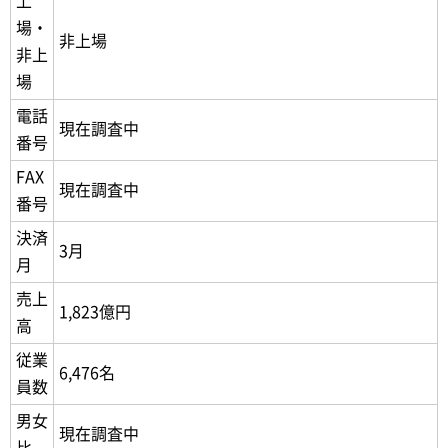
上
場・
非上場
非上
場
電話
現在調査中
番号
FAX
現在調査中
番号
決済
3月
月
売上
1,823億円
高
従業
6,476名
員数
男女
現在調査中