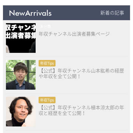
NewArrivals
新着の記事
未分類
年収チャンネル出演者募集ページ
年収Tips
【公式】年収チャンネル山本紘希の経歴
や年収を全て公開！
年収Tips
【公式】年収チャンネル植本涼太郎の年
収と経歴を全て公開！