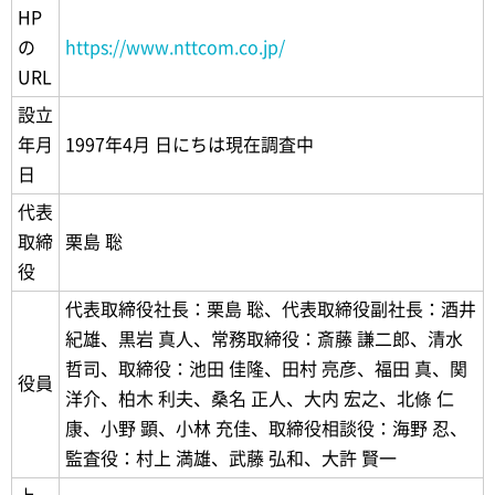
HP
の
https://www.nttcom.co.jp/
URL
設立
年月
1997年4月 日にちは現在調査中
日
代表
取締
栗島 聡
役
代表取締役社長：栗島 聡、代表取締役副社長：酒井
紀雄、黒岩 真人、常務取締役：斎藤 謙二郎、清水
哲司、取締役：池田 佳隆、田村 亮彦、福田 真、関
役員
洋介、柏木 利夫、桑名 正人、大内 宏之、北條 仁
康、小野 顕、小林 充佳、取締役相談役：海野 忍、
監査役：村上 満雄、武藤 弘和、大許 賢一