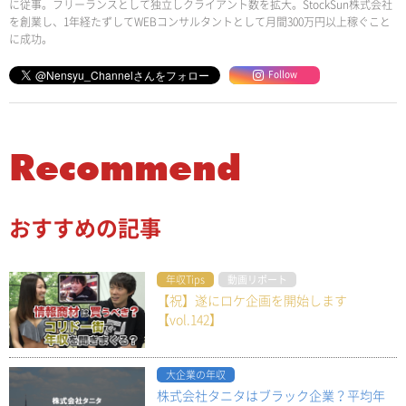
に従事。フリーランスとして独立しクライアント数を拡大。StockSun株式会社
を創業し、1年経たずしてWEBコンサルタントとして月間300万円以上稼ぐこと
に成功。
Follow
Recommend
おすすめの記事
年収Tips
動画リポート
【祝】遂にロケ企画を開始します
【vol.142】
大企業の年収
株式会社タニタはブラック企業？平均年