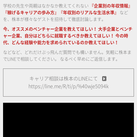
学校の先生や両親はなかなか教えてくれない
『企業別の年収情報』
『稼げるキャリアの歩み方』『年収別のリアルな生活水準』
など
を、株本が様々なゲストを招待して徹底討論します。
今、オススメのベンチャー企業を教えてほしい！
大手企業とベンチ
ャー企業、自分はどちらに就職するべきか教えてほしい！
今の時
代、どんな経験や能力を求められているのか教えてほしい！
などなど、どれだけぶっ飛んだ質問でも構いません。気軽に株本ま
でLINEで相談してください。
なるべく早めにご返信します。
キャリア相談は株本のLINEにて
https://line.me/R/ti/p/%40wje5094k