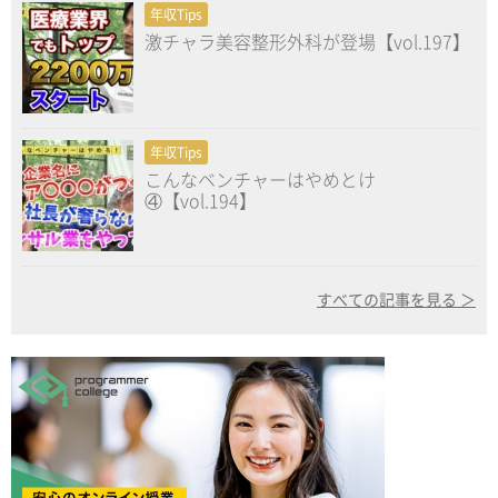
年収Tips
激チャラ美容整形外科が登場【vol.197】
年収Tips
こんなベンチャーはやめとけ
④【vol.194】
すべての記事を見る ＞