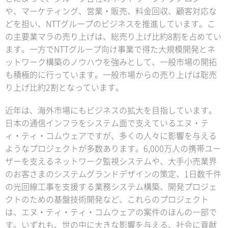
や、マーケティング、営業・販売、料金回収、顧客対応な
どを担い、NTTグループのビジネスを推進しています。こ
の主要業マラの売り上げは、総売り上げ比約8割を占めてい
ます。一方でNTTグループ向け事業で得た大規模開発とネ
ットワーク構築のノウハウを強みとして、一般市場の開拓
も積極的に行っています。一般市場からの売り上げは聡売
り上げ比約2割となっています。
近年は、海外市場にもビジネスの拡大を目指しています。
日本の通信インフラをシステム面で支えているエヌ・テ
ィ・ティ・コムウェアですが、多くの人々に影響を与える
ようなプロジェクトが多数あります。6,000万人の携帯ユー
ザーを支えるネットワーク監視システムや、大手小売業界
のお客さまのシステムグランドデザインの策定、1日数千件
の光回線工事を支援する業務システム構築、開発プロジェ
クトのための基盤技術開発など、これらのプロジェクト
は、エヌ・ティ・ティ・コムウェアの案件のほんの一部で
す。いずれも、世の中に大きな影響を与える、社会に貢献