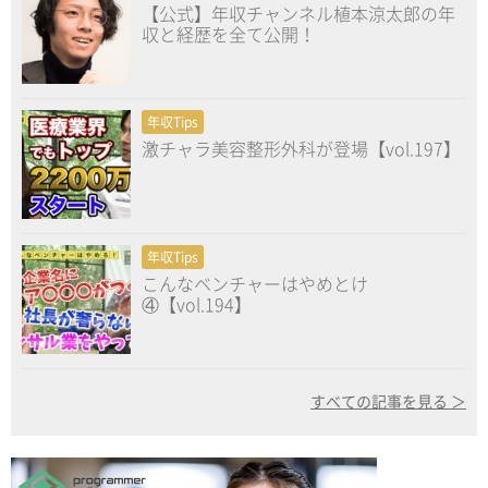
【公式】年収チャンネル植本涼太郎の年
収と経歴を全て公開！
年収Tips
激チャラ美容整形外科が登場【vol.197】
年収Tips
こんなベンチャーはやめとけ
④【vol.194】
すべての記事を見る ＞