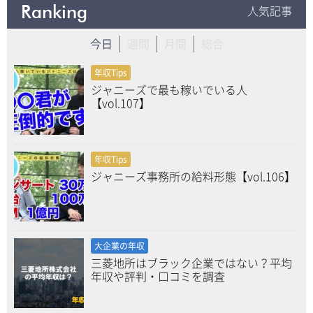
Ranking
人気記事
今日
週間
月間
総合
年収Tips
ジャニーズで最も稼いでいる人
【vol.107】
年収Tips
ジャニーズ事務所の給料形態【vol.106】
大企業の年収
三菱地所はブラック企業ではない？平均
年収や評判・口コミを調査