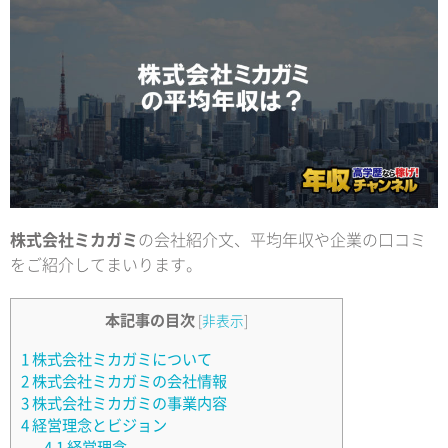
株式会社ミカガミ
の会社紹介文、平均年収や企業の口コミ
をご紹介してまいります。
本記事の目次
[
非表示
]
1
株式会社ミカガミについて
2
株式会社ミカガミの会社情報
3
株式会社ミカガミの事業内容
4
経営理念とビジョン
4.1
経営理念