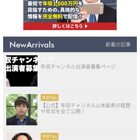
NewArrivals
新着の記事
未分類
年収チャンネル出演者募集ページ
年収Tips
【公式】年収チャンネル山本紘希の経歴
や年収を全て公開！
年収Tips