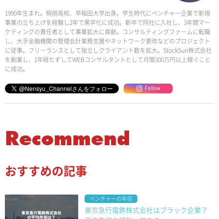
1990年生まれ。桐朋高校、早稲田大学出身。学生時代にベンチャー企業で新規
事業の立ち上げを経験し2年で黒字化に成功。新卒で同社に入社し、3年間マー
ケティングの責任者として事業拡大に貢献。コンサルティングファームに転職
し、大手金融機関の管理会計業務支援やネットワーク更改などのプロジェクト
に従事。フリーランスとして独立しクライアント数を拡大。StockSun株式会社
を創業し、1年経たずしてWEBコンサルタントとして月間300万円以上稼ぐこと
に成功。
Follow
Recommend
おすすめの記事
ベンチャーの年収
東京急行電鉄株式会社はブラック企業？