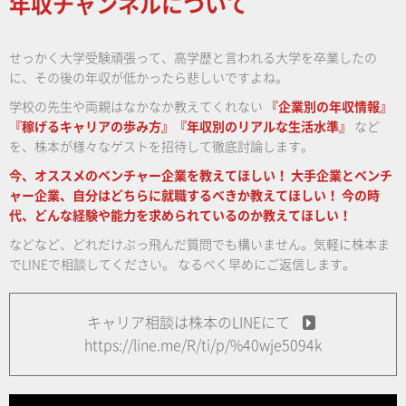
年収チャンネルについて
せっかく大学受験頑張って、高学歴と言われる大学を卒業したの
に、その後の年収が低かったら悲しいですよね。
学校の先生や両親はなかなか教えてくれない
『企業別の年収情報』
『稼げるキャリアの歩み方』『年収別のリアルな生活水準』
など
を、株本が様々なゲストを招待して徹底討論します。
今、オススメのベンチャー企業を教えてほしい！
大手企業とベンチ
ャー企業、自分はどちらに就職するべきか教えてほしい！
今の時
代、どんな経験や能力を求められているのか教えてほしい！
などなど、どれだけぶっ飛んだ質問でも構いません。気軽に株本ま
でLINEで相談してください。
なるべく早めにご返信します。
キャリア相談は株本のLINEにて
https://line.me/R/ti/p/%40wje5094k