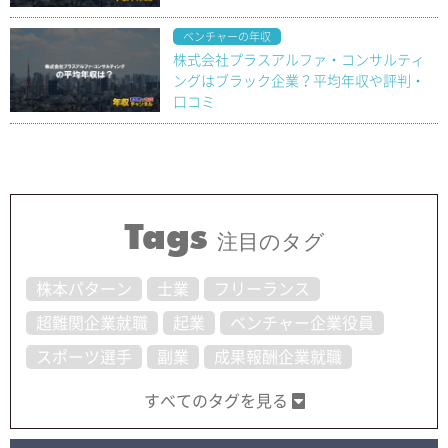
ベンチャーの年収
株式会社プラスアルファ・コンサルティ
ングはブラック企業？平均年収や評判・
口コミ
Tags
注目のタグ
株本パターン
士業
フリーランス
超難関企業就職
起業
ベンチャー企業役員
スポーツ選手
副業
成果報酬企業就職
すべてのタグを見る