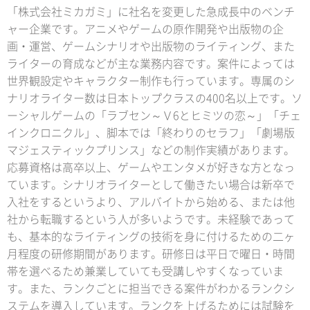
「株式会社ミカガミ」に社名を変更した急成長中のベンチ
ャー企業です。アニメやゲームの原作開発や出版物の企
画・運営、ゲームシナリオや出版物のライティング、また
ライターの育成などが主な業務内容です。案件によっては
世界観設定やキャラクター制作も行っています。専属のシ
ナリオライター数は日本トップクラスの400名以上です。ソ
ーシャルゲームの「ラブセン～Ｖ6とヒミツの恋～」「チェ
インクロニクル」、脚本では「終わりのセラフ」「劇場版
マジェスティックプリンス」などの制作実績があります。
応募資格は高卒以上、ゲームやエンタメが好きな方となっ
ています。シナリオライターとして働きたい場合は新卒で
入社をするというより、アルバイトから始める、または他
社から転職するという人が多いようです。未経験であって
も、基本的なライティングの技術を身に付けるための二ヶ
月程度の研修期間があります。研修日は平日で曜日・時間
帯を選べるため兼業していても受講しやすくなっていま
す。また、ランクごとに担当できる案件がわかるランクシ
ステムを導入しています。ランクを上げるためには試験を