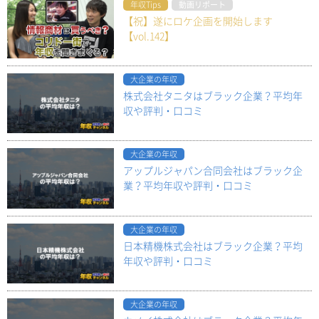
年収Tips
動画リポート
【祝】遂にロケ企画を開始します
【vol.142】
大企業の年収
株式会社タニタはブラック企業？平均年
収や評判・口コミ
大企業の年収
アップルジャパン合同会社はブラック企
業？平均年収や評判・口コミ
大企業の年収
日本精機株式会社はブラック企業？平均
年収や評判・口コミ
大企業の年収