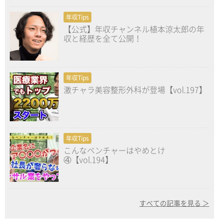
年収Tips
【公式】年収チャンネル植本涼太郎の年
収と経歴を全て公開！
年収Tips
激チャラ美容整形外科が登場【vol.197】
年収Tips
こんなベンチャーはやめとけ
④【vol.194】
すべての記事を見る ＞