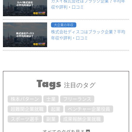
カメイ株式会社はブラック企業？平均年
収や評判・口コミ
大企業の年収
株式会社ディスコはブラック企業？平均
年収や評判・口コミ
Tags
注目のタグ
株本パターン
士業
フリーランス
超難関企業就職
起業
ベンチャー企業役員
スポーツ選手
副業
成果報酬企業就職