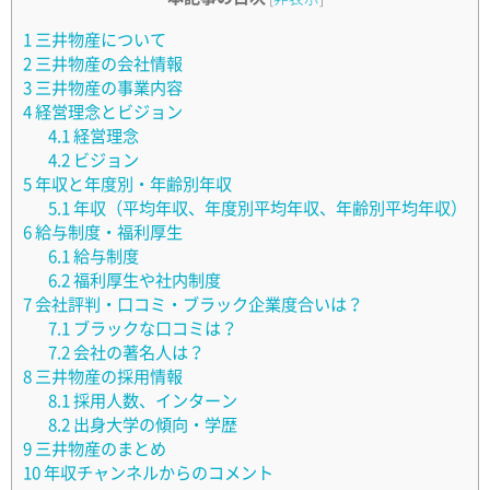
1
三井物産について
2
三井物産の会社情報
3
三井物産の事業内容
4
経営理念とビジョン
4.1
経営理念
4.2
ビジョン
5
年収と年度別・年齢別年収
5.1
年収（平均年収、年度別平均年収、年齢別平均年収）
6
給与制度・福利厚生
6.1
給与制度
6.2
福利厚生や社内制度
7
会社評判・口コミ・ブラック企業度合いは？
7.1
ブラックな口コミは？
7.2
会社の著名人は？
8
三井物産の採用情報
8.1
採用人数、インターン
8.2
出身大学の傾向・学歴
9
三井物産のまとめ
10
年収チャンネルからのコメント