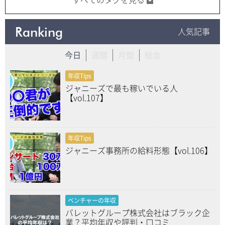
すべてのタグを見る
Ranking
人気記事
今日
週間
月間
総合
年収Tips
ジャニーズで最も稼いでいる人
【vol.107】
年収Tips
ジャニーズ事務所の給料形態【vol.106】
ベンチャーの年収
バレットグループ株式会社はブラック企
業？平均年収や評判・口コミ