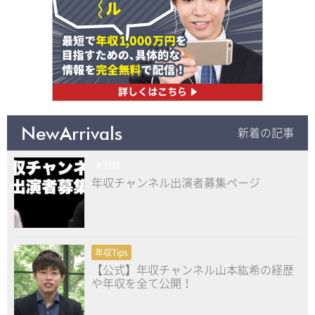
NewArrivals
新着の記事
未分類
年収チャンネル出演者募集ページ
年収Tips
【公式】年収チャンネル山本紘希の経歴
や年収を全て公開！