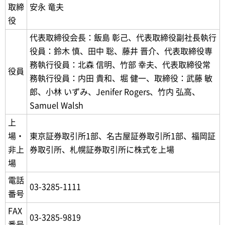
取締
安永 竜夫
役
代表取締役会長：飯島 彰己、代表取締役副社長執行
役員：鈴木 慎、田中 聡、藤井 晋介、代表取締役専
務執行役員：北森 信明、竹部 幸夫、代表取締役常
役員
務執行役員：内田 貴和、堀 健一、取締役：武藤 敏
郎、小林 いずみ、Jenifer Rogers、竹内 弘高、
Samuel Walsh
上
場・
東京証券取引所1部、名古屋証券取引所1部、福岡証
非上
券取引所、札幌証券取引所に株式を上場
場
電話
03-3285-1111
番号
FAX
03-3285-9819
番号