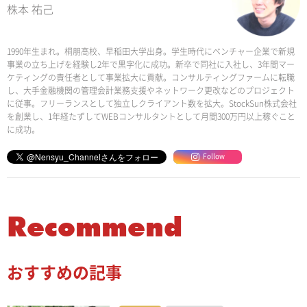
株本 祐己
1990年生まれ。桐朋高校、早稲田大学出身。学生時代にベンチャー企業で新規
事業の立ち上げを経験し2年で黒字化に成功。新卒で同社に入社し、3年間マー
ケティングの責任者として事業拡大に貢献。コンサルティングファームに転職
し、大手金融機関の管理会計業務支援やネットワーク更改などのプロジェクト
に従事。フリーランスとして独立しクライアント数を拡大。StockSun株式会社
を創業し、1年経たずしてWEBコンサルタントとして月間300万円以上稼ぐこと
に成功。
Follow
Recommend
おすすめの記事