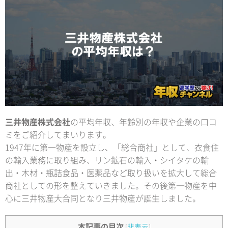
三井物産株式会社
の平均年収、年齢別の年収や企業の口コ
ミをご紹介してまいります。
1947年に第一物産を設立し、「総合商社」として、衣食住
の輸入業務に取り組み、リン鉱石の輸入・シイタケの輸
出・木材・瓶詰食品・医薬品など取り扱いを拡大して総合
商社としての形を整えていきました。その後第一物産を中
心に三井物産大合同となり三井物産が誕生しました。
本記事の目次
[
非表示
]