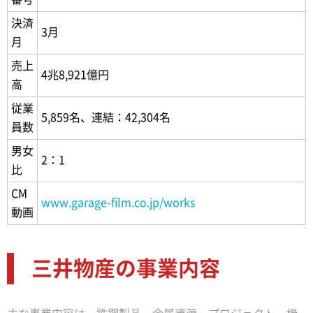
決済
3月
月
売上
4兆8,921億円
高
従業
5,859名、連結：42,304名
員数
男女
2：1
比
CM
www.garage-film.co.jp/works
動画
三井物産の事業内容