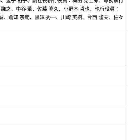
峰、金子 裕子、副社長執行役員：梅田 晃士郎、専務執行
 謙之、中谷 肇、佐藤 隆久、小野木 哲也、執行役員：
 誠、倉知 宗範、黒澤 秀一、川崎 英樹、今西 隆夫、佐々