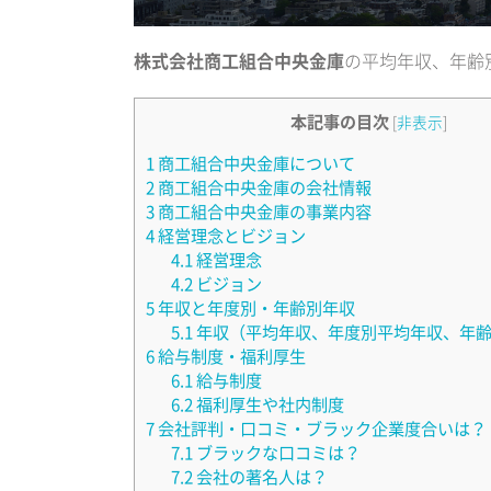
株式会社商工組合中央金庫
の平均年収、年齢
本記事の目次
[
非表示
]
1
商工組合中央金庫について
2
商工組合中央金庫の会社情報
3
商工組合中央金庫の事業内容
4
経営理念とビジョン
4.1
経営理念
4.2
ビジョン
5
年収と年度別・年齢別年収
5.1
年収（平均年収、年度別平均年収、年
6
給与制度・福利厚生
6.1
給与制度
6.2
福利厚生や社内制度
7
会社評判・口コミ・ブラック企業度合いは？
7.1
ブラックな口コミは？
7.2
会社の著名人は？