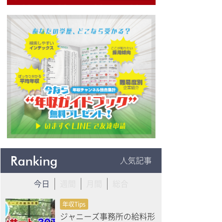
Ranking
人気記事
今日
週間
月間
総合
年収Tips
ジャニーズ事務所の給料形