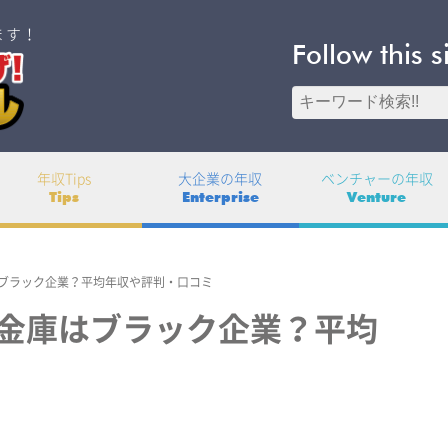
ます！
Follow this s
年収Tips
大企業の年収
ベンチャーの年収
Tips
Enterprise
Venture
ブラック企業？平均年収や評判・口コミ
金庫はブラック企業？平均