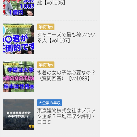
態【vol.106】
年収Tips
ジャニーズで最も稼いでい
る人【vol.107】
年収Tips
水着の女の子は必要なの？
（質問回答）【vol.089】
大企業の年収
東京建物株式会社はブラッ
ク企業？平均年収や評判・
口コミ