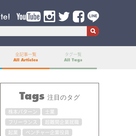
ite!
全記事一覧
タグ一覧
All Articles
All Tags
Tags
注目のタグ
株本パターン
士業
フリーランス
超難関企業就職
起業
ベンチャー企業役員