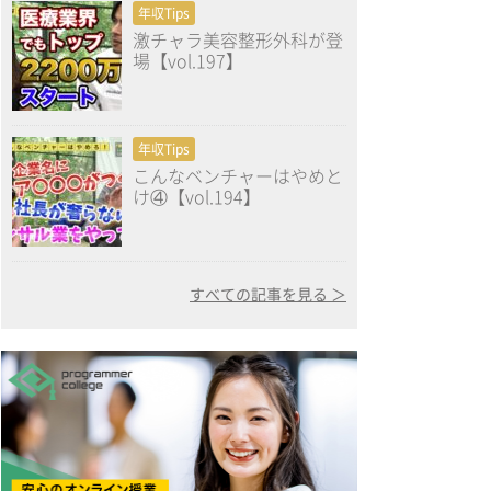
年収Tips
激チャラ美容整形外科が登
場【vol.197】
年収Tips
こんなベンチャーはやめと
け④【vol.194】
すべての記事を見る ＞