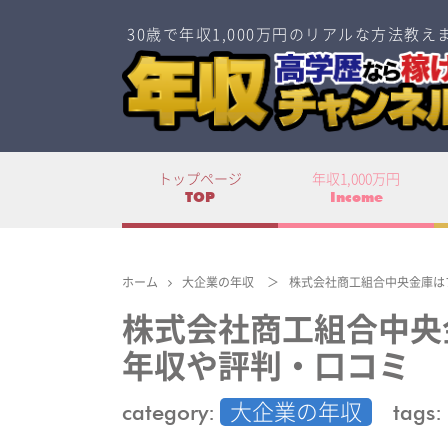
30歳で年収1,000万円のリアルな方法教え
トップページ
年収1,000万円
TOP
Income
ホーム
大企業の年収
＞
株式会社商工組合中央金庫は
株式会社商工組合中央
年収や評判・口コミ
category:
tags:
大企業の年収