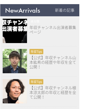
NewArrivals
新着の記事
未分類
年収チャンネル出演者募集
ページ
年収Tips
【公式】年収チャンネル山
本紘希の経歴や年収を全て
公開！
年収Tips
【公式】年収チャンネル植
本涼太郎の年収と経歴を全
て公開！