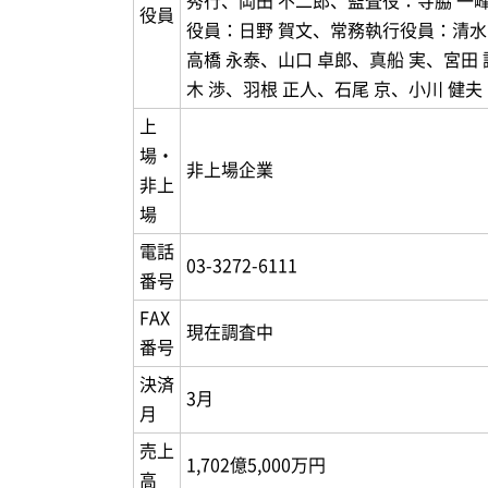
秀行、岡田 不二郎、監査役：寺脇 一
役員
役員：日野 賀文、常務執行役員：清水
高橋 永泰、山口 卓郎、真船 実、宮田
木 渉、羽根 正人、石尾 京、小川 健夫
上
場・
非上場企業
非上
場
電話
03-3272-6111
番号
FAX
現在調査中
番号
決済
3月
月
売上
1,702億5,000万円
高