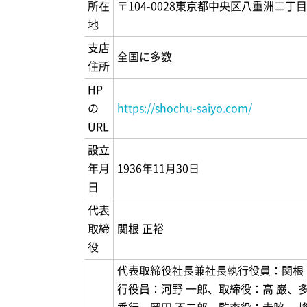
所在
〒104-0028東京都中央区八重洲二丁目
地
支店
全国に多数
住所
HP
の
https://shochu-saiyo.com/
URL
設立
年月
1936年11月30日
日
代表
取締
関根 正裕
役
代表取締役社長兼社長執行役員：関根
行役員：河野 一郎、取締役：高 巌、