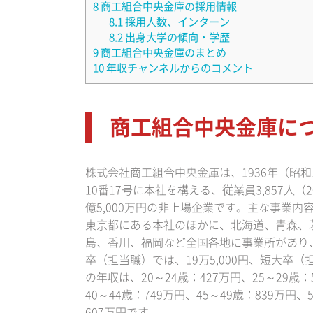
8
商工組合中央金庫の採用情報
8.1
採用人数、インターン
8.2
出身大学の傾向・学歴
9
商工組合中央金庫のまとめ
10
年収チャンネルからのコメント
商工組合中央金庫に
株式会社商工組合中央金庫は、1936年（昭和
10番17号に本社を構える、従業員3,857人（2
億5,000万円の非上場企業です。主な事業内
東京都にある本社のほかに、北海道、青森、
島、香川、福岡など全国各地に事業所があり、
卒（担当職）では、19万5,000円、短大卒（
の年収は、20～24歳：427万円、25～29歳：
40～44歳：749万円、45～49歳：839万円、
607万円です。