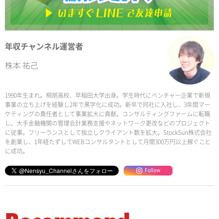
年収チャンネル運営者
株本 祐己
1990年生まれ。桐朋高校、早稲田大学出身。学生時代にベンチャー企業で新規
事業の立ち上げを経験し2年で黒字化に成功。新卒で同社に入社し、3年間マー
ケティングの責任者として事業拡大に貢献。コンサルティングファームに転職
し、大手金融機関の管理会計業務支援やネットワーク更改などのプロジェクト
に従事。フリーランスとして独立しクライアント数を拡大。StockSun株式会社
を創業し、1年経たずしてWEBコンサルタントとして月間300万円以上稼ぐこと
に成功。
Follow