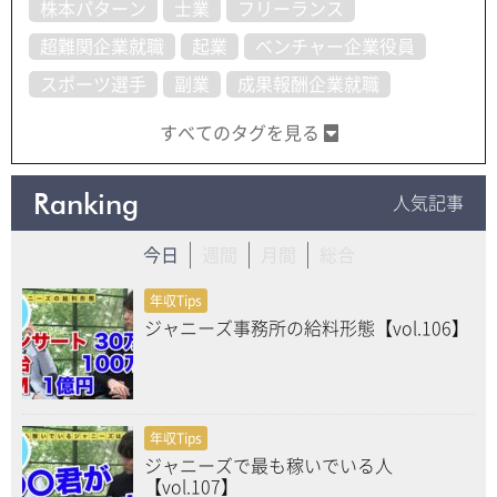
株本パターン
士業
フリーランス
超難関企業就職
起業
ベンチャー企業役員
スポーツ選手
副業
成果報酬企業就職
すべてのタグを見る
Ranking
人気記事
今日
週間
月間
総合
年収Tips
ジャニーズ事務所の給料形態【vol.106】
年収Tips
ジャニーズで最も稼いでいる人
【vol.107】