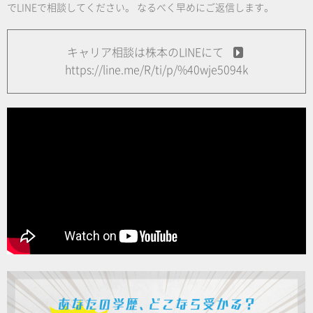
でLINEで相談してください。
なるべく早めにご返信します。
キャリア相談は株本のLINEにて
https://line.me/R/ti/p/%40wje5094k