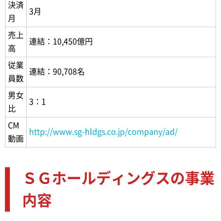
決済
3月
月
売上
連結：10,450億円
高
従業
連結：90,708名
員数
男女
3：1
比
CM
http://www.sg-hldgs.co.jp/company/ad/
動画
ＳＧホールディングスの事業
内容