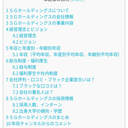
1
ＳＧホールディングスについて
2
ＳＧホールディングスの会社情報
3
ＳＧホールディングスの事業内容
4
経営理念とビジョン
4.1
経営理念
4.2
ビジョン
5
年収と年度別・年齢別年収
5.1
年収（平均年収、年度別平均年収、年齢別平均年収）
6
給与制度・福利厚生
6.1
給与制度
6.2
福利厚生や社内制度
7
会社評判・口コミ・ブラック企業度合いは？
7.1
ブラックな口コミは？
7.2
会社の著名人は？
8
ＳＧホールディングスの採用情報
8.1
採用人数、インターン
8.2
出身大学の傾向・学歴
9
ＳＧホールディングスのまとめ
10
年収チャンネルからのコメント