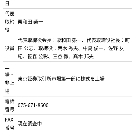
日
代表
取締
栗和田 榮一
役
代表取締役会長：栗和田 榮一、代表取締役社長：町
役員
田 公志、取締役：荒木 秀夫、中島 俊一、佐野 友
紀、笹森 公彰、三谷 徹、髙木 邦夫
上
場・
東京証券取引所市場第一部に株式を上場
非上
場
電話
075-671-8600
番号
FAX
現在調査中
番号