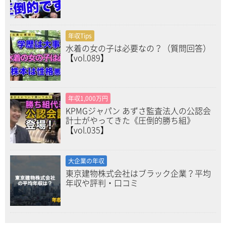
年収Tips
水着の女の子は必要なの？（質問回答）
【vol.089】
年収1,000万円
KPMGジャパン あずさ監査法人の公認会
計士がやってきた《圧倒的勝ち組》
【vol.035】
大企業の年収
東京建物株式会社はブラック企業？平均
年収や評判・口コミ