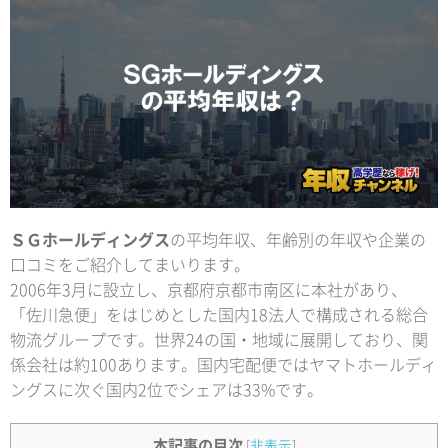
ＳＧホールディングス
の平均年収、年齢別の年収や企業の
口コミをご紹介してまいります。
2006年3月に設立し、京都府京都市南区に本社があり、
「佐川急便」をはじめとした国内18法人で構成される総合
物流グループです。世界24の国・地域に展開しており、関
係会社は約100あります。国内宅配便ではヤマトホールディ
ングスに次ぐ国内2位でシェアは33%です。
本記事の目次
[
非表示
]