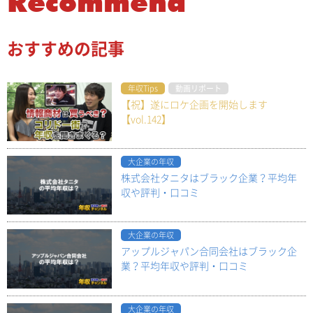
Recommend
おすすめの記事
年収Tips
動画リポート
【祝】遂にロケ企画を開始します
【vol.142】
大企業の年収
株式会社タニタはブラック企業？平均年
収や評判・口コミ
大企業の年収
アップルジャパン合同会社はブラック企
業？平均年収や評判・口コミ
大企業の年収