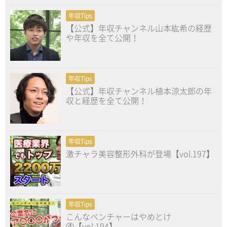
年収Tips
【公式】年収チャンネル山本紘希の経歴
や年収を全て公開！
年収Tips
【公式】年収チャンネル植本涼太郎の年
収と経歴を全て公開！
年収Tips
激チャラ美容整形外科が登場【vol.197】
年収Tips
こんなベンチャーはやめとけ
④【vol.194】