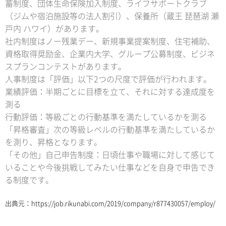
蓄制度、団体生命保険加入制度、ライフサポートクラブ
（ジムや宿泊施設等の法人割引）、保養所（蔵王 琵琶湖 瀬
戸内 ハワイ）があります。
社内制度はノー残業デー、新規事業提案制度、住宅補助、
資格取得奨励金、企業内大学、グループ公募制度、ビジネ
スプランコンテストがあります。
人事制度は「評価」以下2つの尺度で評価が行われます。
業績評価：半期ごとに目標を立て、それに対する達成度を
測る
行動評価：等級ごとの行動基準を満たしているかを測る
「昇格審査」次の等級レベルの行動基準を満たしているか
を測り、昇格となります。
「その他」自己申告制度：日頃仕事や職場に対して感じて
いることや今後挑戦してみたい仕事などを自身で申告でき
る制度です。
出典元：
https://job.rikunabi.com/2019/company/r877430057/employ/