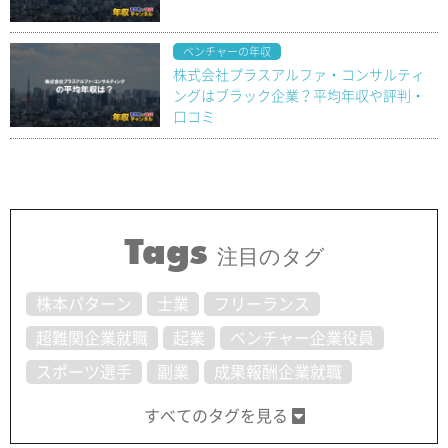
ベンチャーの年収
株式会社プラスアルファ・コンサルティ
ングはブラック企業？平均年収や評判・
口コミ
Tags
注目のタグ
株本パターン
士業
フリーランス
超難関企業就職
起業
ベンチャー企業役員
スポーツ選手
副業
成果報酬企業就職
すべてのタグを見る