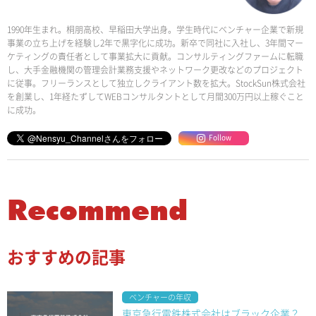
1990年生まれ。桐朋高校、早稲田大学出身。学生時代にベンチャー企業で新規
事業の立ち上げを経験し2年で黒字化に成功。新卒で同社に入社し、3年間マー
ケティングの責任者として事業拡大に貢献。コンサルティングファームに転職
し、大手金融機関の管理会計業務支援やネットワーク更改などのプロジェクト
に従事。フリーランスとして独立しクライアント数を拡大。StockSun株式会社
を創業し、1年経たずしてWEBコンサルタントとして月間300万円以上稼ぐこと
に成功。
Follow
Recommend
おすすめの記事
ベンチャーの年収
東京急行電鉄株式会社はブラック企業？