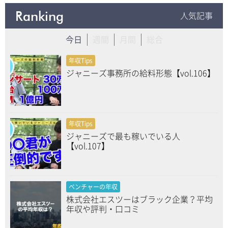
Ranking
人気記事
今日
週間
月間
総合
年収Tips
ジャニーズ事務所の給料形態【vol.106】
年収Tips
ジャニーズで最も稼いでいる人
【vol.107】
ベンチャーの年収
株式会社エスツーはブラック企業？平均
年収や評判・口コミ