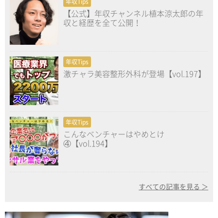
年収Tips
【公式】年収チャンネル植本涼太郎の年
収と経歴を全て公開！
年収Tips
激チャラ美容整形外科が登場【vol.197】
年収Tips
こんなベンチャーはやめとけ
④【vol.194】
すべての記事を見る ＞