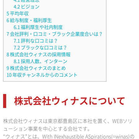
4.2
ビジョン
5
平均年収
6
給与制度・福利厚生
6.1
福利厚生や社内制度
7
会社評判・口コミ・ブラック企業度合いは？
7.1
評判な口コミは？
7.2
ブラックな口コミは？
8
株式会社ウィナスの採用情報
8.1
採用人数、インターン
9
株式会社ウィナスのまとめ
10
年収チャンネルからのコメント
株式会社ウィナスについて
株式会社ウィナスは東京都豊島区に本社を置く、WEBソリ
ューション事業を中心とする会社です。
“ウィナス”とは、With INexhaustible ASpirations(=winas)の