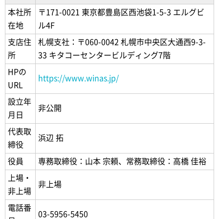
本社所
〒171-0021 東京都豊島区西池袋1-5-3 エルグビ
在地
ル4F
支店住
札幌支社：〒060-0042 札幌市中央区大通西9-3-
所
33 キタコーセンタービルディング7階
HPの
https://www.winas.jp/
URL
設立年
非公開
月日
代表取
浜辺 拓
締役
役員
専務取締役：山本 宗頼、常務取締役：高橋 佳裕
上場・
非上場
非上場
電話番
03-5956-5450