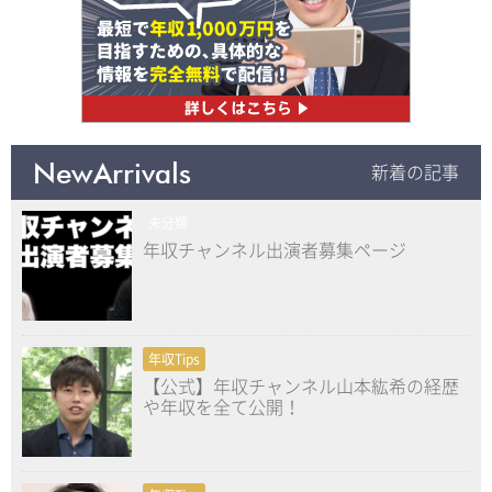
NewArrivals
新着の記事
未分類
年収チャンネル出演者募集ページ
年収Tips
【公式】年収チャンネル山本紘希の経歴
や年収を全て公開！