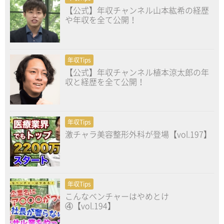
【公式】年収チャンネル山本紘希の経歴
や年収を全て公開！
年収Tips
【公式】年収チャンネル植本涼太郎の年
収と経歴を全て公開！
年収Tips
激チャラ美容整形外科が登場【vol.197】
年収Tips
こんなベンチャーはやめとけ
④【vol.194】