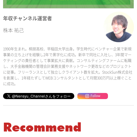
年収チャンネル運営者
株本 祐己
1990年生まれ。桐朋高校、早稲田大学出身。学生時代にベンチャー企業で新規
事業の立ち上げを経験し2年で黒字化に成功。新卒で同社に入社し、3年間マー
ケティングの責任者として事業拡大に貢献。コンサルティングファームに転職
し、大手金融機関の管理会計業務支援やネットワーク更改などのプロジェクト
に従事。フリーランスとして独立しクライアント数を拡大。StockSun株式会社
を創業し、1年経たずしてWEBコンサルタントとして月間300万円以上稼ぐこと
に成功。
Follow
Recommend