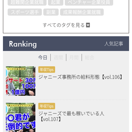
超難関企業就職
起業
ベンチャー企業役員
スポーツ選手
副業
成果報酬企業就職
すべてのタグを見る
Ranking
人気記事
今日
週間
月間
総合
年収Tips
ジャニーズ事務所の給料形態【vol.106】
年収Tips
ジャニーズで最も稼いでいる人
【vol.107】