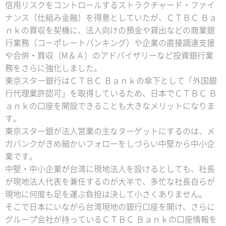
信用リスクをコントロールするストラクチャード・ファイ
ナンス（仕組み金融）を得意としていたが、ＣＴＢＣ Ｂａ
ｎｋの買収を契機に、法人向けの預金や貸出などの商業銀
行業務（コーポレートバンキング）や企業の直接調達支援
や合併・買収（М＆Ａ）のアドバイザリーなど投資銀行業
務をさらに強化しました。
東京スター銀行はＣＴＢＣ Ｂａｎｋの傘下として「外国銀
行代理業許認可」を取得しているため、日本でＣＴＢＣ Ｂ
ａｎｋの口座を開設できることも大きなメリットになりま
す。
東京スター銀が法人営業の主なターゲットにするのは、メ
ガバンクがきめ細かいフォローをしづらい中堅から中小企
業です。
中堅・中小企業が台湾に現地法人を設けるとしても、社長
が現地法人代表を兼任するのが大半で、多忙な社長自らが
現地に何度も足を運ぶ負担は決して小さくありません。
そこで日本にいながら台湾現地の銀行口座を開け、さらに
グループ会社が持っているＣＴＢＣ Ｂａｎｋの口座情報を