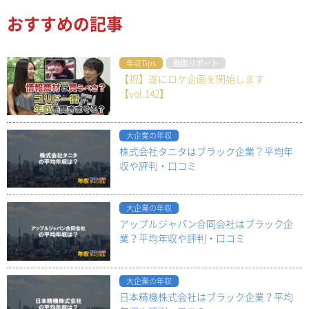
おすすめの記事
年収Tips
動画リポート
【祝】遂にロケ企画を開始します
【vol.142】
大企業の年収
株式会社タニタはブラック企業？平均年
収や評判・口コミ
大企業の年収
アップルジャパン合同会社はブラック企
業？平均年収や評判・口コミ
大企業の年収
日本精機株式会社はブラック企業？平均