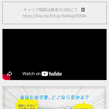
キャリア相談は株本のLINEにて
https://line.me/R/ti/p/%40wje5094k