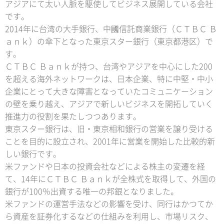
アジアにて太い人脈を駆使してビジネス展開している会社
です。
2014年に台湾の大手銀行、中國信託商業銀行（ＣＴＢＣ Ｂ
ａｎｋ）の傘下となった東京スター銀行（東京都港区）で
す。
ＣＴＢＣ Ｂａｎｋが持つ、台湾やアジアを中心にした200
を超える海外ネットワークは、日本企業、特に中堅・中小
企業にとって大きな障害となっていたコミュニケーション
の壁を乗り越え、アジアで新しいビジネスを開拓していく
推進力の役割を果たしつつあります。
東京スター銀行は、旧・東京相和銀行の営業を譲り受ける
ことを目的に設立され、2001年に営業を開始した比較的新
しい銀行です。
米ファンドや日本の投資会社などによる株主の変遷を経
て、14年にＣＴＢＣ Ｂａｎｋが全株式を取得して、外国の
銀行が100％出資する唯一の邦銀となりました。
米ファンドの運営手法などの影響を受け、同行はかつてか
ら資産を証券化するなどの仕組みを利用し、市場リスク、