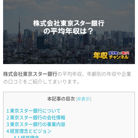
株式会社東京スター銀行
の平均年収、年齢別の年収や企業
の口コミをご紹介してまいります。
本記事の目次
[
非表示
]
1
東京スター銀行について
2
東京スター銀行の会社情報
3
東京スター銀行の事業内容
4
経営理念とビジョン
4.1
経営理念