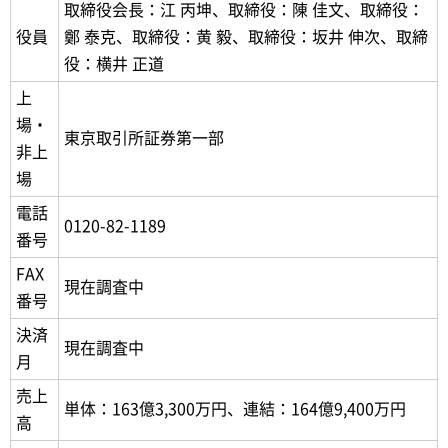
取締役会長：江 丙坤、取締役：陳 佳文、取締役：
役員
鄭 泰克、取締役：黄 毅、取締役：坂井 伸次、取締
役：横井 正道
上
場・
東京取引所証券第一部
非上
場
電話
0120-82-1189
番号
FAX
現在調査中
番号
決済
現在調査中
月
売上
単体：163億3,300万円、連結：164億9,400万円
高