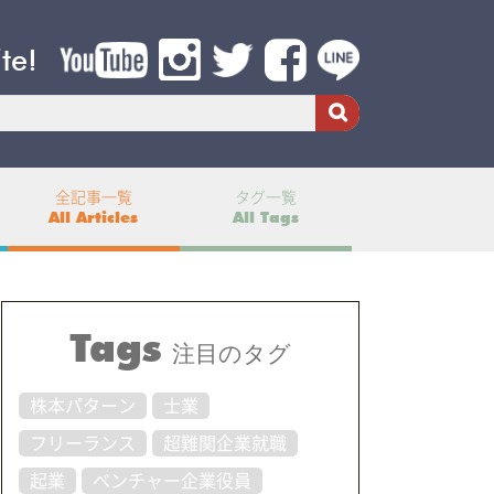
ite!
全記事一覧
タグ一覧
All Articles
All Tags
Tags
注目のタグ
株本パターン
士業
フリーランス
超難関企業就職
起業
ベンチャー企業役員