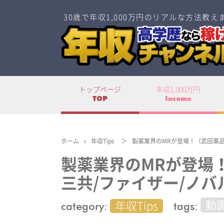
30歳で年収1,000万円のリアルな方法教え
トップページ
年収1,000万円
TOP
Income
ホーム
年収Tips
＞
製薬業界のMRが登場！（武田薬品/
製薬業界のMRが登場
三共/ファイザー/ノバル
category:
tags:
動
年収Tips