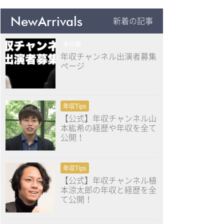
NewArrivals
新着の記事
未分類
年収チャンネル出演者募集
ページ
年収Tips
【公式】年収チャンネル山
本紘希の経歴や年収を全て
公開！
年収Tips
【公式】年収チャンネル植
本涼太郎の年収と経歴を全
て公開！