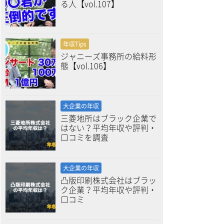
る人【vol.107】
年収Tips
ジャニーズ事務所の給料形
態【vol.106】
大企業の年収
三菱地所はブラック企業で
はない？平均年収や評判・
口コミを調査
大企業の年収
凸版印刷株式会社はブラッ
ク企業？平均年収や評判・
口コミ