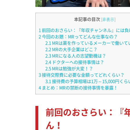
本記事の目次
[
非表示
]
1
前回のおさらい：『年収チャンネル』には負
2
今回のお題：MRってどんな仕事なの？
2.1
MRは薬を作っているメーカーで働いて
2.2
MRの大手企業はどこ？
2.3
MRになる人の志望動機は？
2.4
ドクターへの接待事情は？
2.5
MRは勉強が大変！？
3
接待交際費に必要な金額ってどれくらい？
3.1
接待費の予算相場は1万～15,000円くら
4
まとめ：MRの禁断の接待事情を暴露！
前回のおさらい：『
ん！