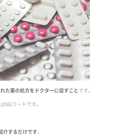
された薬の処方をドクターに促すこと
です。
はNGワードです。
。
紹介するだけです
。