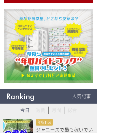
Ranking
人気記事
今日
週間
月間
総合
年収Tips
ジャニーズで最も稼いでい