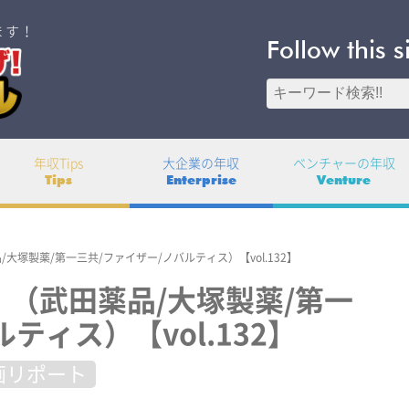
ます！
Follow this s
年収Tips
大企業の年収
ベンチャーの年収
Tips
Enterprise
Venture
大塚製薬/第一三共/ファイザー/ノバルティス）【vol.132】
！（武田薬品/大塚製薬/第一
ティス）【vol.132】
画リポート