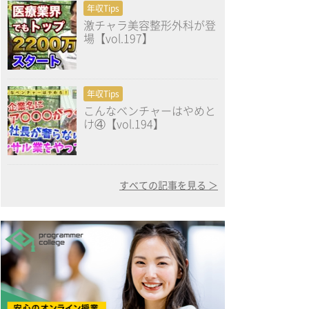
年収Tips
激チャラ美容整形外科が登
場【vol.197】
年収Tips
こんなベンチャーはやめと
け④【vol.194】
すべての記事を見る ＞