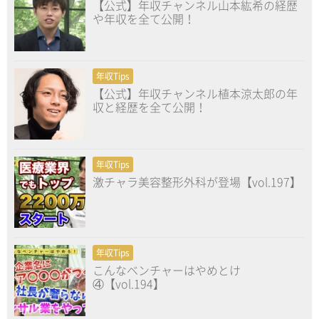
【公式】年収チャンネル山本紘希の経歴
や年収を全て公開！
年収Tips
【公式】年収チャンネル植本涼太郎の年
収と経歴を全て公開！
年収Tips
激チャラ美容整形外科が登場【vol.197】
年収Tips
こんなベンチャーはやめとけ
④【vol.194】