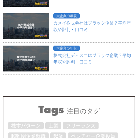
大企業の年収
カメイ株式会社はブラック企業？平均年
収や評判・口コミ
大企業の年収
株式会社ディスコはブラック企業？平均
年収や評判・口コミ
Tags
注目のタグ
株本パターン
士業
フリーランス
超難関企業就職
起業
ベンチャー企業役員