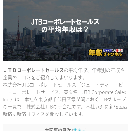
ＪＴＢコーポレートセールス
の平均年収、年齢別の年収や
企業の口コミをご紹介してまいります。
株式会社JTBコーポレートセールス（ジェー・ティー・ビ
ー・コーポレートサービス、英文名：JTB Corporate Sales
Inc.）は、本社を東京都千代田区霞が関におくJTBグループ
の一員で、株式会社JTBの子会社です。本社以外に新宿区西
新宿に新宿オフィスを開設しています。
本記事の目次
[
非表示
]