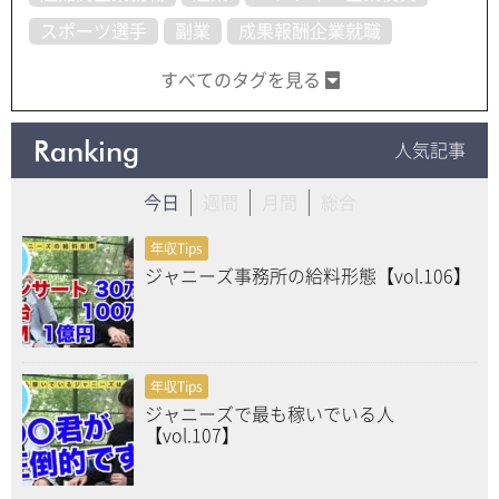
スポーツ選手
副業
成果報酬企業就職
すべてのタグを見る
Ranking
人気記事
今日
週間
月間
総合
年収Tips
ジャニーズ事務所の給料形態【vol.106】
年収Tips
ジャニーズで最も稼いでいる人
【vol.107】