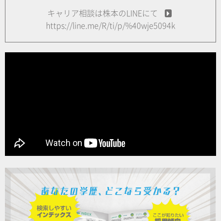
キャリア相談は株本のLINEにて
https://line.me/R/ti/p/%40wje5094k