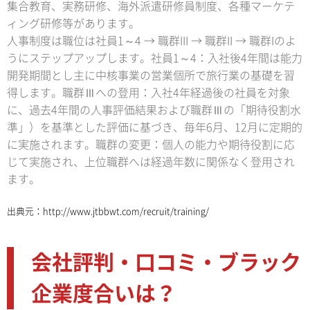
集合教育、実務研修、海外派遣研修員制度、各種マーケテ
ィング研修等があります。
人事制度は職位は社員1～4 → 職群III → 職群II → 職群Iのよ
うにステップアップします。社員1～4：入社後4年間は能力
開発期間とし主に中核事業の営業個所で旅行業の基礎を習
得します。職群Ⅲへの登用：入社4年経過後の社員を対象
に、過去4年間の人事評価結果および職群Ⅲの「期待役割水
準」）を基準とした評価に基づき、毎年6月、12月に定期的
に実施されます。職群の変更：個人の能力や期待役割に応
じて実施され、上位職群へは経過年数に関係なく登用され
ます。
出典元：
http://www.jtbbwt.com/recruit/training/
会社評判・口コミ・ブラック
企業度合いは？