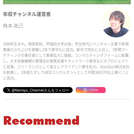
年収チャンネル運営者
株本 祐己
1990年生まれ。桐朋高校、早稲田大学出身。学生時代にベンチャー企業で新規
事業の立ち上げを経験し2年で黒字化に成功。新卒で同社に入社し、3年間マー
ケティングの責任者として事業拡大に貢献。コンサルティングファームに転職
し、大手金融機関の管理会計業務支援やネットワーク更改などのプロジェクト
に従事。フリーランスとして独立しクライアント数を拡大。StockSun株式会社
を創業し、1年経たずしてWEBコンサルタントとして月間300万円以上稼ぐこと
に成功。
Follow
Recommend