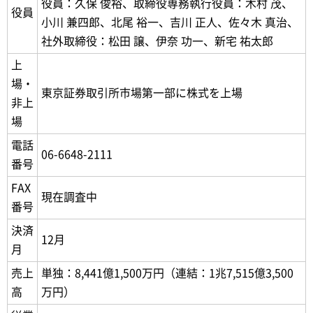
役員：久保 俊裕、取締役専務執行役員：木村 茂、
役員
小川 兼四郎、北尾 裕一、吉川 正人、佐々木 真治、
社外取締役：松田 譲、伊奈 功一、新宅 祐太郎
上
場・
東京証券取引所市場第一部に株式を上場
非上
場
電話
06-6648-2111
番号
FAX
現在調査中
番号
決済
12月
月
売上
単独：8,441億1,500万円（連結：1兆7,515億3,500
高
万円）