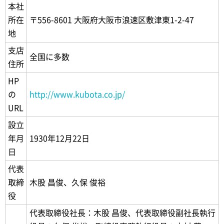
本社
所在
〒556-8601 大阪府大阪市浪速区敷津東1-2-47
地
支店
全国に多数
住所
HP
の
http://www.kubota.co.jp/
URL
設立
年月
1930年12月22日
日
代表
取締
木股 昌俊、久保 俊裕
役
代表取締役社長：木股 昌俊、代表取締役副社長執行