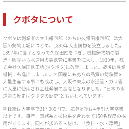
クボタについて
クボタは創業者の大出權四郎（のちの久保田権四郎）は大
阪の鋳物工場につとめ、1890年大出鋳物を設立しました。
1897年に養子となって久保田姓をつぎ、機械鋳物類の製
造・販売から水道用の鋳鉄管に事業を拡大し、1930年、株
式会社久保田鉄工所(現クボタ)に改組しました。戦後は農業
機械にも進出しました。外国産にも劣らぬ品質の鋳鉄管を
大量生産する事にも成功し、大阪や東京の水道管・ガス管
に大量に使用され会社発展の基礎となりました。“日本の水
道管の歴史はクボタの歴史”ともいわれています。
初任給は大学卒で217,000円で、応募基準は4年制大学卒業
以上です。毎年、事務系と技術系を合わせて150名程度の採
用があります。同社が求める人材は、「食料・水・環境」