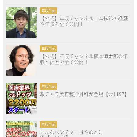
年収Tips
【公式】年収チャンネル山本紘希の経歴
や年収を全て公開！
年収Tips
【公式】年収チャンネル植本涼太郎の年
収と経歴を全て公開！
年収Tips
激チャラ美容整形外科が登場【vol.197】
年収Tips
こんなベンチャーはやめとけ