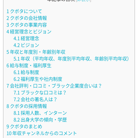
1
クボタについて
2
クボタの会社情報
3
クボタの事業内容
4
経営理念とビジョン
4.1
経営理念
4.2
ビジョン
5
年収と年度別・年齢別年収
5.1
年収（平均年収、年度別平均年収、年齢別平均年収）
6
給与制度・福利厚生
6.1
給与制度
6.2
福利厚生や社内制度
7
会社評判・口コミ・ブラック企業度合いは？
7.1
ブラックな口コミは？
7.2
会社の著名人は？
8
クボタの採用情報
8.1
採用人数、インターン
8.2
出身大学の傾向・学歴
9
クボタのまとめ
10
年収チャンネルからのコメント