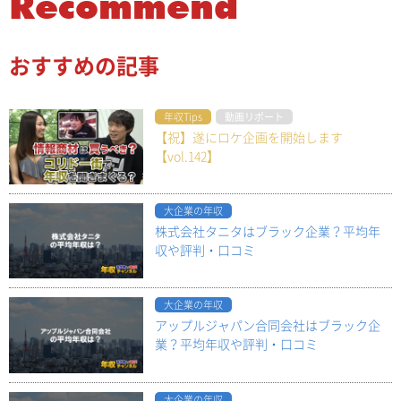
Recommend
おすすめの記事
年収Tips
動画リポート
【祝】遂にロケ企画を開始します
【vol.142】
大企業の年収
株式会社タニタはブラック企業？平均年
収や評判・口コミ
大企業の年収
アップルジャパン合同会社はブラック企
業？平均年収や評判・口コミ
大企業の年収