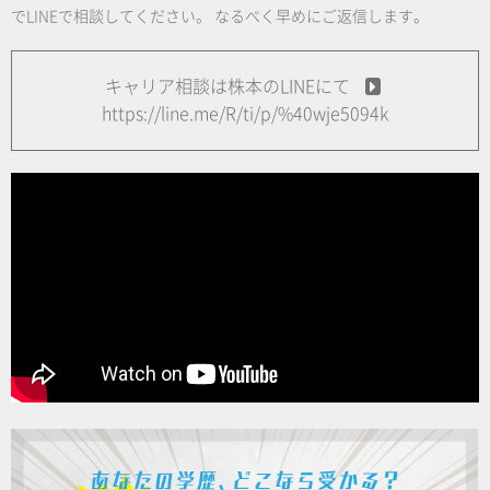
でLINEで相談してください。
なるべく早めにご返信します。
キャリア相談は株本のLINEにて
https://line.me/R/ti/p/%40wje5094k