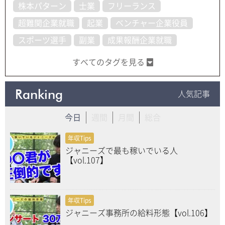
株本パターン
士業
フリーランス
超難関企業就職
起業
ベンチャー企業役員
スポーツ選手
副業
成果報酬企業就職
すべてのタグを見る
Ranking
人気記事
今日
週間
月間
総合
年収Tips
ジャニーズで最も稼いでいる人
【vol.107】
年収Tips
ジャニーズ事務所の給料形態【vol.106】