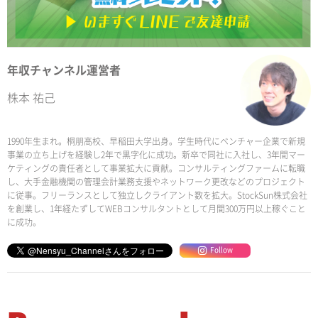
年収チャンネル運営者
株本 祐己
1990年生まれ。桐朋高校、早稲田大学出身。学生時代にベンチャー企業で新規
事業の立ち上げを経験し2年で黒字化に成功。新卒で同社に入社し、3年間マー
ケティングの責任者として事業拡大に貢献。コンサルティングファームに転職
し、大手金融機関の管理会計業務支援やネットワーク更改などのプロジェクト
に従事。フリーランスとして独立しクライアント数を拡大。StockSun株式会社
を創業し、1年経たずしてWEBコンサルタントとして月間300万円以上稼ぐこと
に成功。
Follow