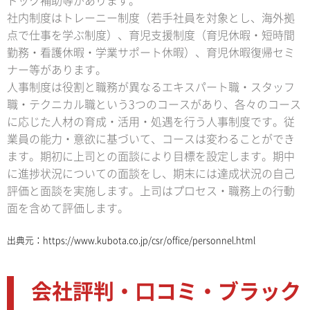
ドック補助等があります。
社内制度はトレーニー制度（若手社員を対象とし、海外拠
点で仕事を学ぶ制度）、育児支援制度（育児休暇・短時間
勤務・看護休暇・学業サポート休暇）、育児休暇復帰セミ
ナー等があります。
人事制度は役割と職務が異なるエキスパート職・スタッフ
職・テクニカル職という3つのコースがあり、各々のコース
に応じた人材の育成・活用・処遇を行う人事制度です。従
業員の能力・意欲に基づいて、コースは変わることができ
ます。期初に上司との面談により目標を設定します。期中
に進捗状況についての面談をし、期末には達成状況の自己
評価と面談を実施します。上司はプロセス・職務上の行動
面を含めて評価します。
出典元：
https://www.kubota.co.jp/csr/office/personnel.html
会社評判・口コミ・ブラック