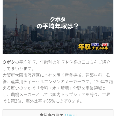
クボタ
の平均年収、年齢別の年収や企業の口コミをご紹介
してまいります。
大阪府大阪市浪速区に本社を置く産業機械、建築材料、鉄
管、産業用ディーゼルエンジンのメーカーです。120年を超
える歴史のなかで「食料・水・環境」分野を事業領域と
し、農機メーカーとしては国内トップシェアを誇り、世界
でも第3位、海外比率は65％にのぼります。
本記事の目次
[
非表示
]