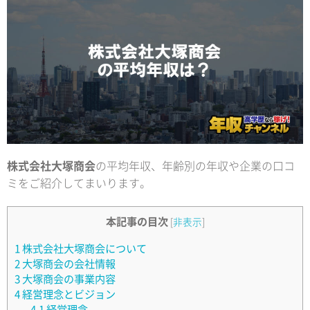
株式会社大塚商会
の平均年収、年齢別の年収や企業の口コ
ミをご紹介してまいります。
本記事の目次
[
非表示
]
1
株式会社大塚商会について
2
大塚商会の会社情報
3
大塚商会の事業内容
4
経営理念とビジョン
4.1
経営理念