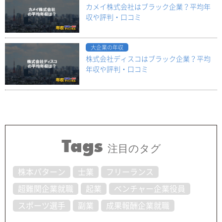
カメイ株式会社はブラック企業？平均年
収や評判・口コミ
大企業の年収
株式会社ディスコはブラック企業？平均
年収や評判・口コミ
Tags
注目のタグ
株本パターン
士業
フリーランス
超難関企業就職
起業
ベンチャー企業役員
スポーツ選手
副業
成果報酬企業就職