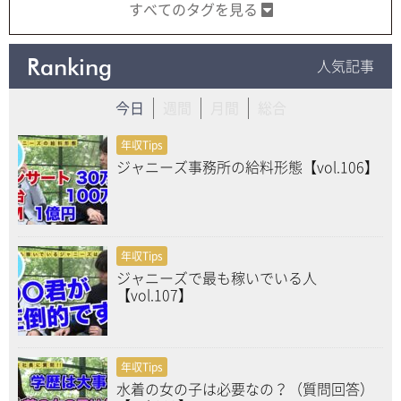
すべてのタグを見る
Ranking
人気記事
今日
週間
月間
総合
年収Tips
ジャニーズ事務所の給料形態【vol.106】
年収Tips
ジャニーズで最も稼いでいる人
【vol.107】
年収Tips
水着の女の子は必要なの？（質問回答）