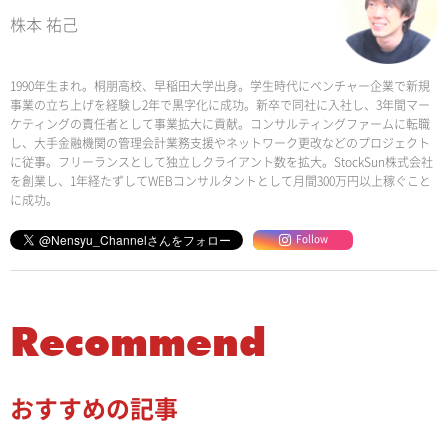
株本 祐己
1990年生まれ。桐朋高校、早稲田大学出身。学生時代にベンチャー企業で新規
事業の立ち上げを経験し2年で黒字化に成功。新卒で同社に入社し、3年間マー
ケティングの責任者として事業拡大に貢献。コンサルティングファームに転職
し、大手金融機関の管理会計業務支援やネットワーク更改などのプロジェクト
に従事。フリーランスとして独立しクライアント数を拡大。StockSun株式会社
を創業し、1年経たずしてWEBコンサルタントとして月間300万円以上稼ぐこと
に成功。
Follow
Recommend
おすすめの記事