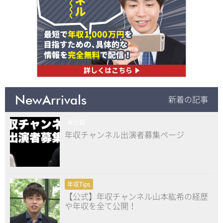
NewArrivals
新着の記事
未分類
年収チャンネル出演者募集ページ
年収Tips
【公式】年収チャンネル山本紘希の経歴
や年収を全て公開！