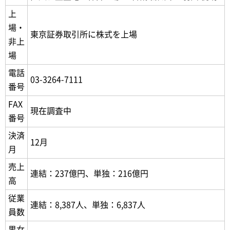
上
場・
東京証券取引所に株式を上場
非上
場
電話
03-3264-7111
番号
FAX
現在調査中
番号
決済
12月
月
売上
連結：237億円、単独：216億円
高
従業
連結：8,387人、単独：6,837人
員数
男女