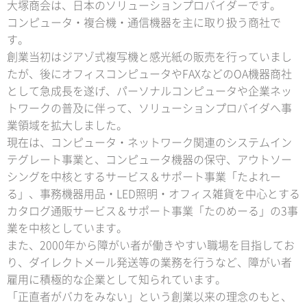
大塚商会は、日本のソリューションプロバイダーです。
コンピュータ・複合機・通信機器を主に取り扱う商社で
す。
創業当初はジアゾ式複写機と感光紙の販売を行っていまし
たが、後にオフィスコンピュータやFAXなどのOA機器商社
として急成長を遂げ、パーソナルコンピュータや企業ネッ
トワークの普及に伴って、ソリューションプロバイダへ事
業領域を拡大しました。
現在は、コンピュータ・ネットワーク関連のシステムイン
テグレート事業と、コンピュータ機器の保守、アウトソー
シングを中核とするサービス＆サポート事業「たよれー
る」、事務機器用品・LED照明・オフィス雑貨を中心とする
カタログ通販サービス＆サポート事業「たのめーる」の3事
業を中核としています。
また、2000年から障がい者が働きやすい職場を目指してお
り、ダイレクトメール発送等の業務を行うなど、障がい者
雇用に積極的な企業として知られています。
「正直者がバカをみない」という創業以来の理念のもと、