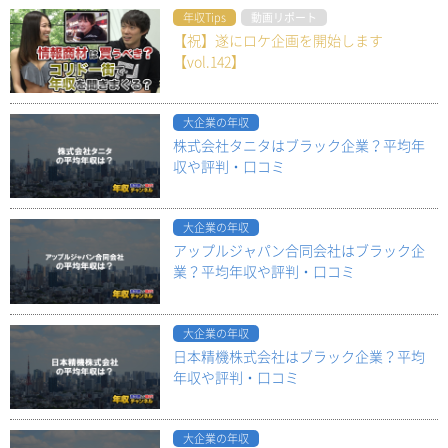
年収Tips
動画リポート
【祝】遂にロケ企画を開始します
【vol.142】
大企業の年収
株式会社タニタはブラック企業？平均年
収や評判・口コミ
大企業の年収
アップルジャパン合同会社はブラック企
業？平均年収や評判・口コミ
大企業の年収
日本精機株式会社はブラック企業？平均
年収や評判・口コミ
大企業の年収