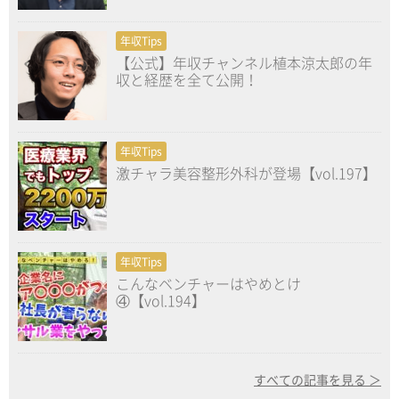
年収Tips
【公式】年収チャンネル植本涼太郎の年
収と経歴を全て公開！
年収Tips
激チャラ美容整形外科が登場【vol.197】
年収Tips
こんなベンチャーはやめとけ
④【vol.194】
すべての記事を見る ＞