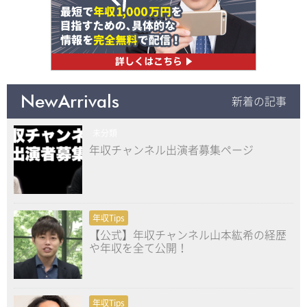
NewArrivals
新着の記事
未分類
年収チャンネル出演者募集ページ
年収Tips
【公式】年収チャンネル山本紘希の経歴
や年収を全て公開！
年収Tips