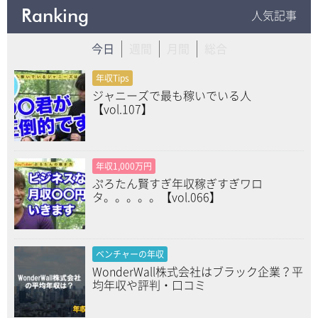
Ranking
人気記事
今日
週間
月間
総合
年収Tips
ジャニーズで最も稼いでいる人
【vol.107】
年収1,000万円
ぷろたん賢すぎ年収稼ぎすぎワロ
タ。。。。。【vol.066】
ベンチャーの年収
WonderWall株式会社はブラック企業？平
均年収や評判・口コミ