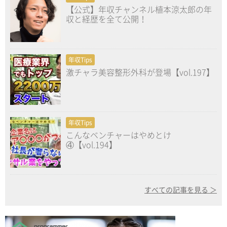
【公式】年収チャンネル植本涼太郎の年
収と経歴を全て公開！
年収Tips
激チャラ美容整形外科が登場【vol.197】
年収Tips
こんなベンチャーはやめとけ
④【vol.194】
すべての記事を見る ＞