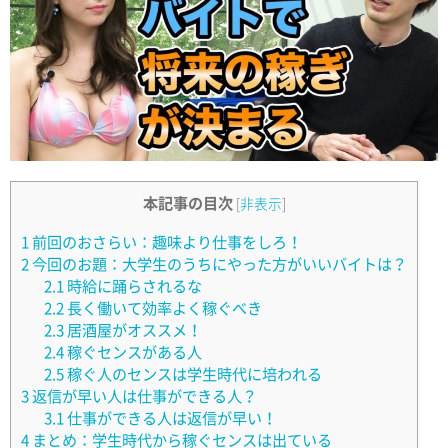
本記事の目次
[
非表示
]
1
前回のおさらい：趣味より仕事をしろ！
2
今回のお題：大学生のうちにやった方がいいバイトは？
2.1
時給に踊らされるな
2.2
長く働いて効率よく稼ぐべき
2.3
居酒屋がオススメ！
2.4
稼ぐセンスがある人
2.5
稼ぐ人のセンスは学生時代に培われる
3
返信が早い人は仕事ができる人？
3.1
仕事ができる人は返信が早い！
4
まとめ：学生時代から稼ぐセンスは出ている