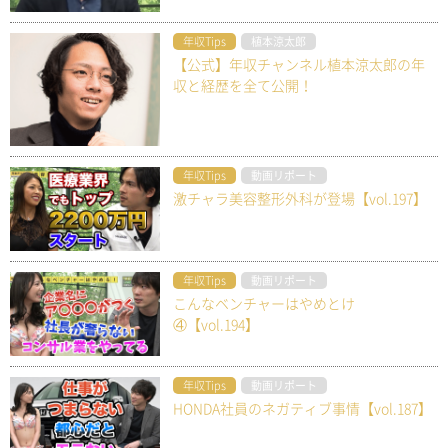
年収Tips
植本涼太郎
【公式】年収チャンネル植本涼太郎の年
収と経歴を全て公開！
年収Tips
動画リポート
激チャラ美容整形外科が登場【vol.197】
年収Tips
動画リポート
こんなベンチャーはやめとけ
④【vol.194】
年収Tips
動画リポート
HONDA社員のネガティブ事情【vol.187】