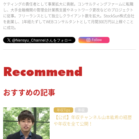
ケティングの責任者として事業拡大に貢献。コンサルティングファームに転職
し、大手金融機関の管理会計業務支援やネットワーク更改などのプロジェクト
に従事。フリーランスとして独立しクライアント数を拡大。StockSun株式会社
を創業し、1年経たずしてWEBコンサルタントとして月間300万円以上稼ぐこと
に成功。
Follow
Recommend
おすすめの記事
年収Tips
年収
【公式】年収チャンネル山本紘希の経歴
や年収を全て公開！