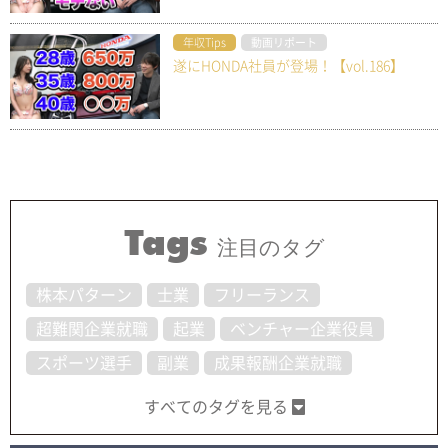
年収Tips
動画リポート
遂にHONDA社員が登場！【vol.186】
Tags
注目のタグ
株本パターン
士業
フリーランス
超難関企業就職
起業
ベンチャー企業役員
スポーツ選手
副業
成果報酬企業就職
すべてのタグを見る