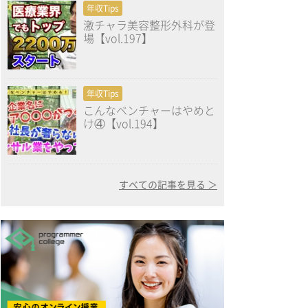
年収Tips
激チャラ美容整形外科が登
場【vol.197】
年収Tips
こんなベンチャーはやめと
け④【vol.194】
すべての記事を見る ＞