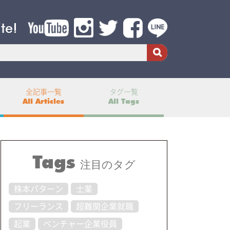
ite!
全記事一覧
タグ一覧
All Articles
All Tags
Tags
注目のタグ
株本パターン
士業
フリーランス
超難関企業就職
起業
ベンチャー企業役員