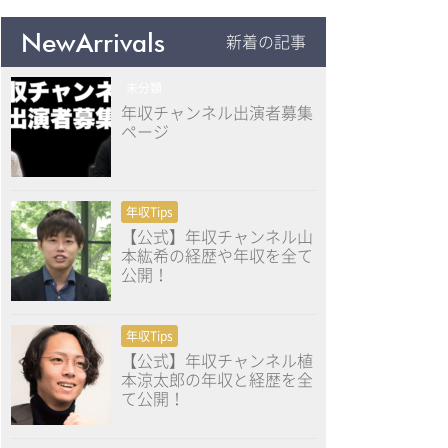
NewArrivals
新着の記事
未分類
年収チャンネル出演者募集
ページ
年収Tips
【公式】年収チャンネル山
本紘希の経歴や年収を全て
公開！
年収Tips
【公式】年収チャンネル植
本涼太郎の年収と経歴を全
て公開！