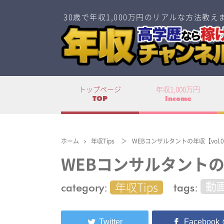
30歳で年収1,000万円のリアルな方法教え
トップページ
年収1,000万円
TOP
Income
ホーム
年収Tips
＞
WEBコンサルタントの年収【vol.0
WEBコンサルタントの年
category:
tags:
動
年収Tips