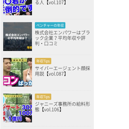
る人【vol.107】
ベンチャーの年収
株式会社エンパワーはブラ
ック企業？平均年収や評
判・口コミ
年収Tips
サイバーエージェント顔採
用説【vol.087】
年収Tips
ジャニーズ事務所の給料形
態【vol.106】