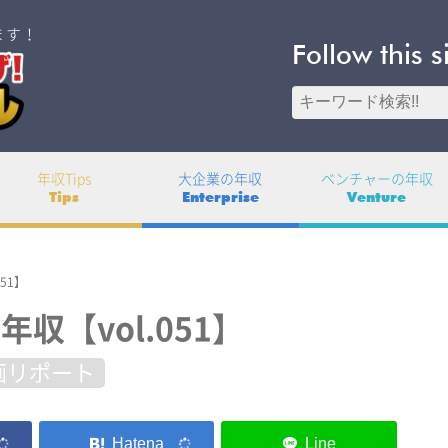
ます！
Follow this s
年収Tips
大企業の年収
ベンチャーの年収
Tips
Enterprise
Venture
51】
収【vol.051】
画リポート